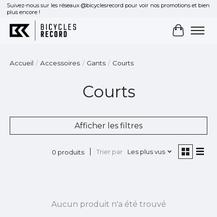
Suivez-nous sur les réseaux @bicyclesrecord pour voir nos promotions et bien
plus encore !
Panier
Accueil
/
Accessoires
/
Gants
/
Courts
Courts
Afficher les filtres
Trier par
Les plus vus
0 produits
Aucun produit n'a été trouvé