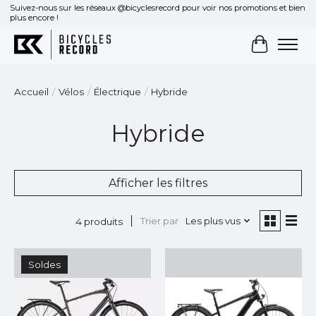
Suivez-nous sur les réseaux @bicyclesrecord pour voir nos promotions et bien
plus encore !
Panier
Accueil
/
Vélos
/
Électrique
/
Hybride
Hybride
Afficher les filtres
Trier par
Les plus vus
4 produits
Soldes