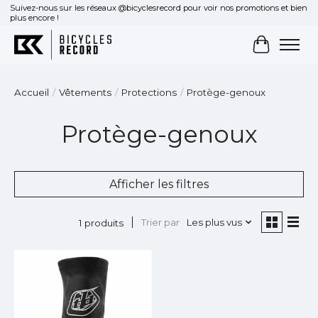
Suivez-nous sur les réseaux @bicyclesrecord pour voir nos promotions et bien
plus encore !
Panier
Accueil
/
Vêtements
/
Protections
/
Protège-genoux
Protège-genoux
Afficher les filtres
Trier par
Les plus vus
1 produits