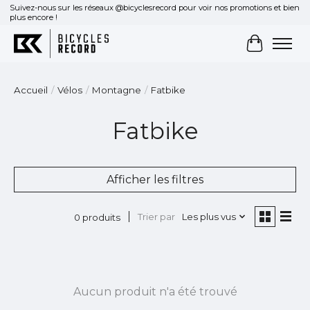
Suivez-nous sur les réseaux @bicyclesrecord pour voir nos promotions et bien
plus encore !
Panier
Accueil
/
Vélos
/
Montagne
/
Fatbike
Fatbike
Afficher les filtres
Trier par
Les plus vus
0 produits
Aucun produit n'a été trouvé