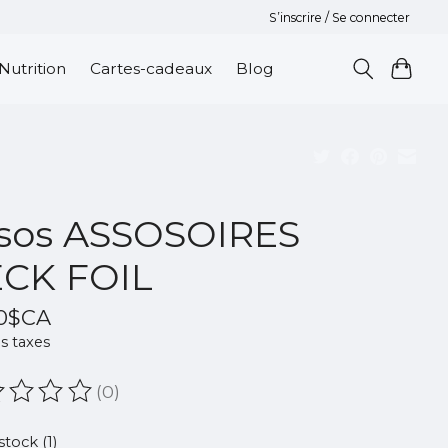
S’inscrire / Se connecter
Nutrition
Cartes-cadeaux
Blog
sos ASSOSOIRES
CK FOIL
00$CA
s taxes
(0)
oduit est évalué à
0
sur 5
stock (1)