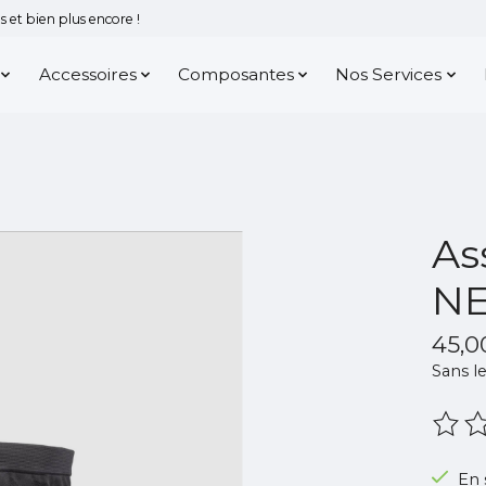
 et bien plus encore !
Accessoires
Composantes
Nos Services
As
NE
45,
Sans le
Ce pr
En 