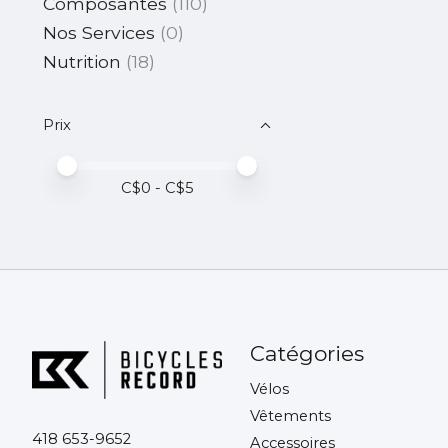
Composantes
(110)
Nos Services
(0)
Nutrition
(18)
Prix
Prix minimum
Price maximum value
C$
0
- C$
5
Catégories
Vélos
Vêtements
418 653-9652
Accessoires