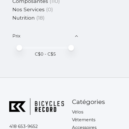
Composantes
(110)
Nos Services
(0)
Nutrition
(18)
Prix
Prix minimum
Price maximum value
C$
0
- C$
5
Catégories
Vélos
Vêtements
418 653-9652
Accessoires