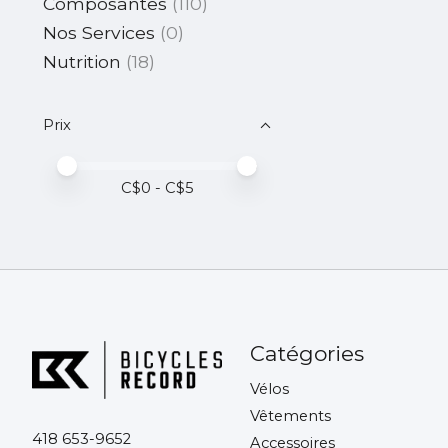
Composantes
(110)
Nos Services
(0)
Nutrition
(18)
Prix
Prix minimum
Price maximum value
C$
0
- C$
5
Catégories
Vélos
Vêtements
418 653-9652
Accessoires