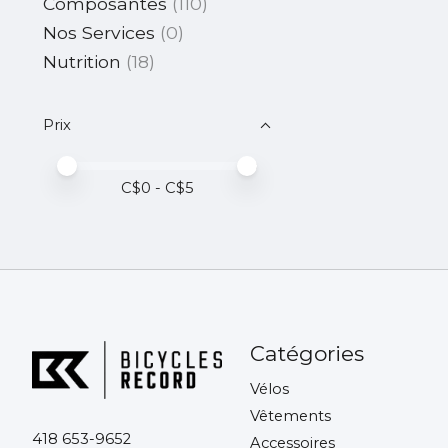
Composantes
(110)
Nos Services
(0)
Nutrition
(18)
Prix
Prix minimum
Price maximum value
C$
0
- C$
5
Catégories
Vélos
Vêtements
418 653-9652
Accessoires