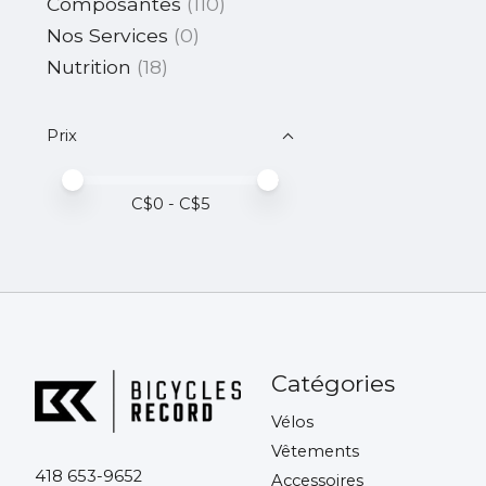
Composantes
(110)
Nos Services
(0)
Nutrition
(18)
Prix
Prix minimum
Price maximum value
C$
0
- C$
5
Catégories
Vélos
Vêtements
418 653-9652
Accessoires