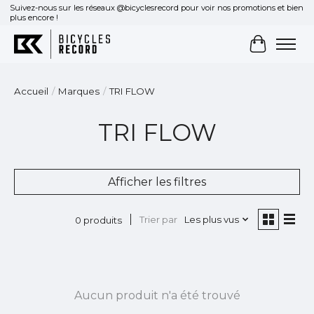
Suivez-nous sur les réseaux @bicyclesrecord pour voir nos promotions et bien
plus encore !
Panier
Accueil
/
Marques
/
TRI FLOW
TRI FLOW
Afficher les filtres
Trier par
Les plus vus
0 produits
Aucun produit n'a été trouvé