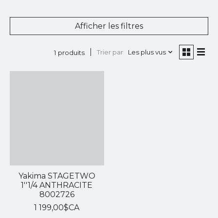
Afficher les filtres
Trier par
Les plus vus
1 produits
Yakima STAGETWO
1''1/4 ANTHRACITE
8002726
1 199,00$CA