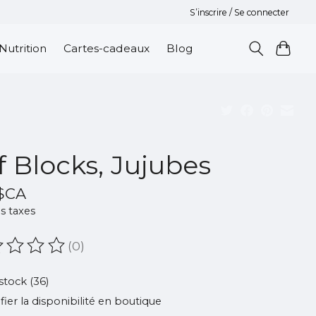
S’inscrire / Se connecter
Nutrition
Cartes-cadeaux
Blog
if Blocks, Jujubes
$CA
s taxes
(0)
oduit est évalué à
0
sur 5
stock (36)
ifier la disponibilité en boutique