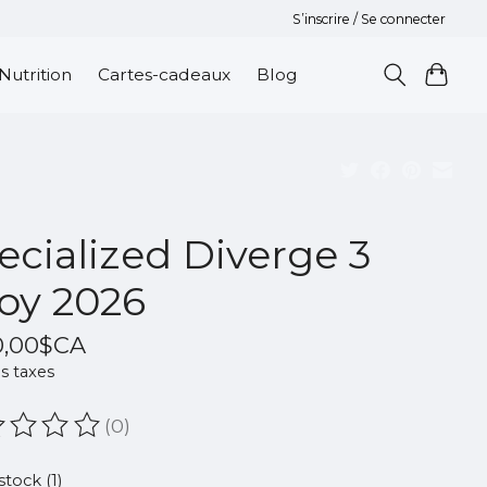
S’inscrire / Se connecter
Nutrition
Cartes-cadeaux
Blog
ecialized Diverge 3
loy 2026
0,00$CA
s taxes
(0)
oduit est évalué à
0
sur 5
stock (1)