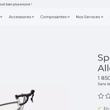
 et bien plus encore !
Accessoires
Composantes
Nos Services
Sp
Al
1 85
Sans le
Ce pr
En 