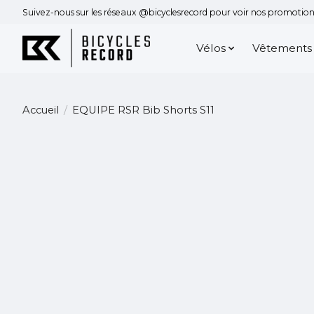
Suivez-nous sur les réseaux @bicyclesrecord pour voir nos promotions
Vélos
Vêtements
Accueil
/
EQUIPE RSR Bib Shorts S11
Product image slideshow Items