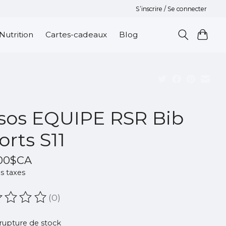
S’inscrire / Se connecter
Nutrition
Cartes-cadeaux
Blog
sos EQUIPE RSR Bib
orts S11
,00$CA
s taxes
(0)
oduit est évalué à
0
sur 5
rupture de stock