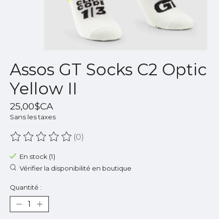
Assos GT Socks C2 Optic
Yellow II
25,00$CA
Sans les taxes
(0)
Ce produit est évalué à
0
sur 5
En stock (1)
Vérifier la disponibilité en boutique
Quantité :