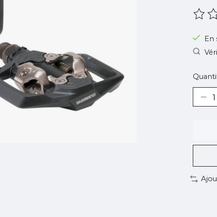
Ce pr
En 
Vér
Quantit
Ajou