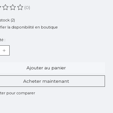
(0)
oduit est évalué à
0
sur 5
stock (2)
ifier la disponibilité en boutique
é :
Ajouter au panier
Acheter maintenant
ter pour comparer