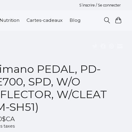
S’inscrire / Se connecter
Nutrition
Cartes-cadeaux
Blog
imano PEDAL, PD-
700, SPD, W/O
FLECTOR, W/CLEAT
M-SH51)
0$CA
s taxes