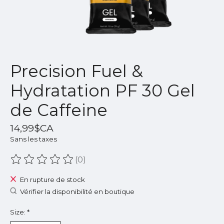
Precision Fuel &
Hydratation PF 30 Gel
de Caffeine
14,99$CA
Sans les taxes
(0)
Ce produit est évalué à
0
sur 5
En rupture de stock
Vérifier la disponibilité en boutique
Size:
*