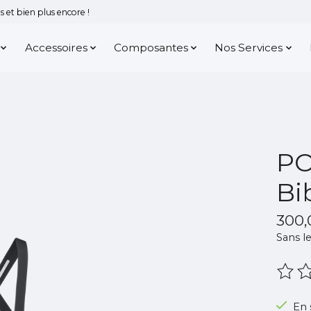
 et bien plus encore !
Accessoires
Composantes
Nos Services
PO
Bi
300
Sans le
Ce pr
En 