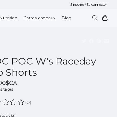
S’inscrire / Se connecter
Nutrition
Cartes-cadeaux
Blog
C POC W's Raceday
b Shorts
,00$CA
s taxes
(0)
oduit est évalué à
0
sur 5
stock (2)