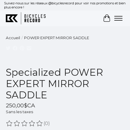
Suivez-nous sur les réseaux @bicyclesrecord pour voir nos promotions et bien
plus encore !
Panier
Accueil
/
POWER EXPERT MIRROR SADDLE
Product image slideshow Items
Specialized POWER
EXPERT MIRROR
SADDLE
250,00$CA
Sans les taxes
(0)
Ce produit est évalué à
0
sur 5