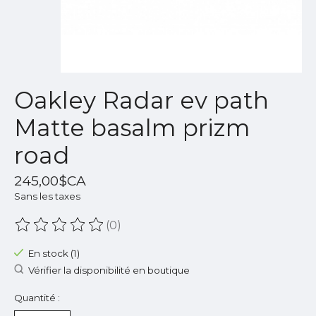
Oakley Radar ev path
Matte basalm prizm
road
245,00$CA
Sans les taxes
(0)
Ce produit est évalué à
0
sur 5
En stock (1)
Vérifier la disponibilité en boutique
Quantité :