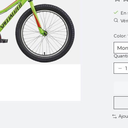
Ce pr
En 
Vér
Color:
Quantit
Ajou