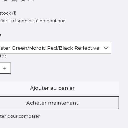
oduit est évalué à
0
sur 5
stock (1)
ifier la disponibilité en boutique
*
é :
Ajouter au panier
Acheter maintenant
ter pour comparer