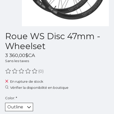
Roue WS Disc 47mm -
Wheelset
3 360,00$CA
Sans les taxes
(0)
Ce produit est évalué à
0
sur 5
En rupture de stock
Vérifier la disponibilité en boutique
Color:
*