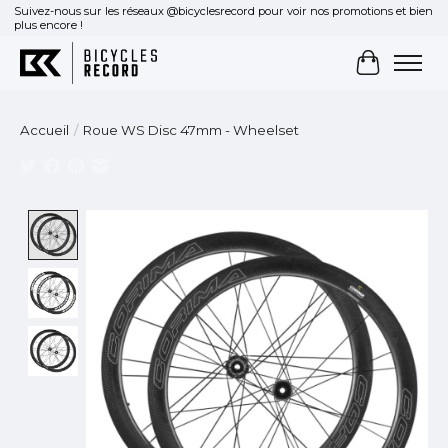
Suivez-nous sur les réseaux @bicyclesrecord pour voir nos promotions et bien
plus encore !
Panier
Accueil
/
Roue WS Disc 47mm - Wheelset
Product image slideshow Items