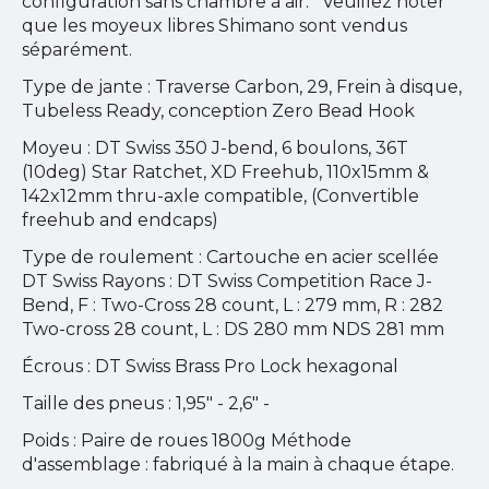
configuration sans chambre à air. *Veuillez noter
que les moyeux libres Shimano sont vendus
séparément.
Type de jante : Traverse Carbon, 29, Frein à disque,
Tubeless Ready, conception Zero Bead Hook
Moyeu : DT Swiss 350 J-bend, 6 boulons, 36T
(10deg) Star Ratchet, XD Freehub, 110x15mm &
142x12mm thru-axle compatible, (Convertible
freehub and endcaps)
Type de roulement : Cartouche en acier scellée
DT Swiss Rayons : DT Swiss Competition Race J-
Bend, F : Two-Cross 28 count, L : 279 mm, R : 282
Two-cross 28 count, L : DS 280 mm NDS 281 mm
Écrous : DT Swiss Brass Pro Lock hexagonal
Taille des pneus : 1,95" - 2,6" -
Poids : Paire de roues 1800g Méthode
d'assemblage : fabriqué à la main à chaque étape.