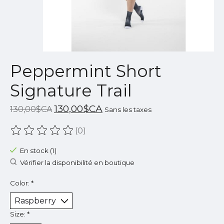
Peppermint Short
Signature Trail
130,00$CA
130,00$CA
Sans les taxes
(0)
Ce produit est évalué à
0
sur 5
En stock (1)
Vérifier la disponibilité en boutique
Color:
*
Size:
*