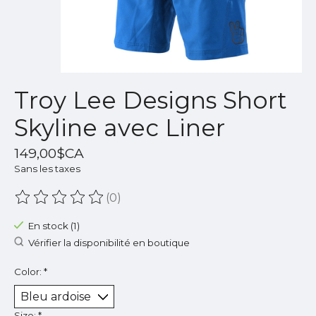
Troy Lee Designs Short
Skyline avec Liner
149,00$CA
Sans les taxes
(0)
Ce produit est évalué à
0
sur 5
En stock (1)
Vérifier la disponibilité en boutique
Color:
*
Size:
*