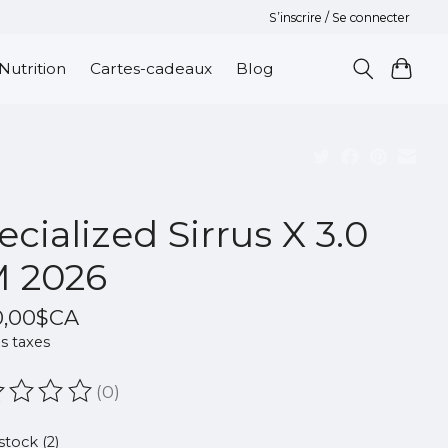
S’inscrire / Se connecter
Nutrition
Cartes-cadeaux
Blog
ecialized Sirrus X 3.0
 2026
0,00$CA
s taxes
(0)
oduit est évalué à
0
sur 5
stock (2)