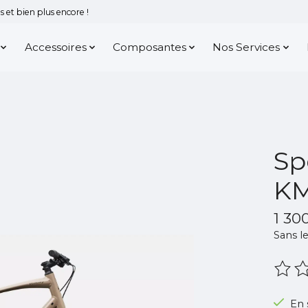
 et bien plus encore !
Accessoires
Composantes
Nos Services
Sp
KM
1 30
Sans le
Ce pr
En 