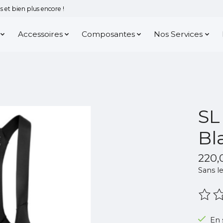
 et bien plus encore !
Accessoires
Composantes
Nos Services
SL
Bl
220
Sans le
Ce pr
En 