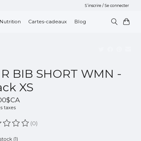
S’inscrire / Se connecter
Nutrition
Cartes-cadeaux
Blog
 R BIB SHORT WMN -
ack XS
,00$CA
s taxes
(0)
oduit est évalué à
0
sur 5
stock (1)