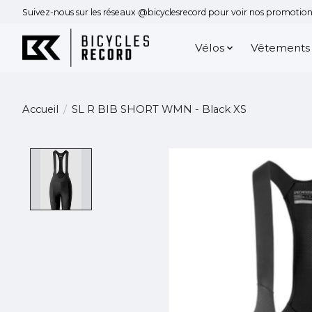
Suivez-nous sur les réseaux @bicyclesrecord pour voir nos promotions
Vélos
Vêtements
Accueil
/
SL R BIB SHORT WMN - Black XS
Product image slideshow Items