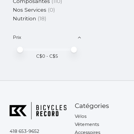
Composantes
(110)
Nos Services
(0)
Nutrition
(18)
Prix
Prix minimum
Price maximum value
C$
0
- C$
5
Catégories
Vélos
Vêtements
418 653-9652
Accessoires