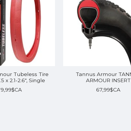
our Tubeless Tire
Tannus Armour TA
.5 x 2.1-2.6", Single
ARMOUR INSERT
79,99$CA
67,99$CA