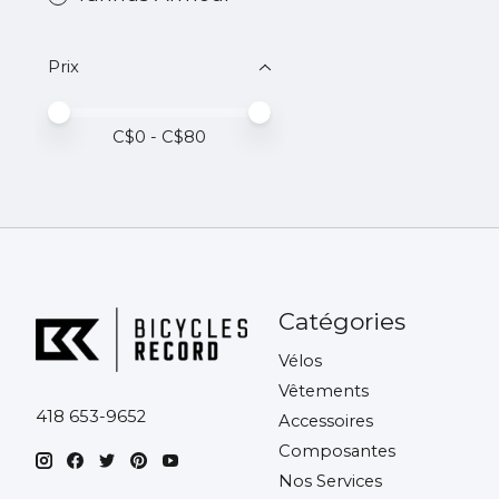
Prix
Prix minimum
Price maximum value
C$
0
- C$
80
Catégories
Vélos
Vêtements
418 653-9652
Accessoires
Composantes
Nos Services