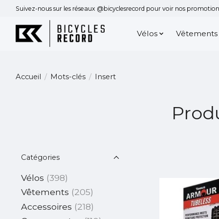
Suivez-nous sur les réseaux @bicyclesrecord pour voir nos promotions
Vélos
Vêtements
Accueil
/
Mots-clés
/
Insert
Produ
Catégories
Vélos
(398)
Vêtements
(205)
Accessoires
(218)