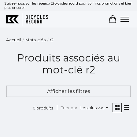
Suivez-nous sur les réseaux @bicyclesrecord pour voir nos promotions et bien
plus encore !
Panier
Accueil
/
Mots-clés
/
r2
Produits associés au
mot-clé r2
Afficher les filtres
Trier par
Les plus vus
0 produits