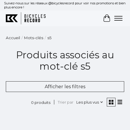
Suivez-nous sur les réseaux @bicyclesrecord pour voir nos promotions et bien
plus encore !
Panier
Accueil
/
Mots-clés
/
s5
Produits associés au
mot-clé s5
Afficher les filtres
Trier par
Les plus vus
0 produits