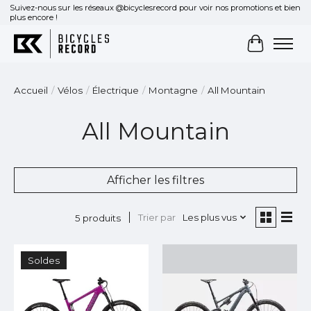
Suivez-nous sur les réseaux @bicyclesrecord pour voir nos promotions et bien
plus encore !
Panier
Accueil
/
Vélos
/
Électrique
/
Montagne
/
All Mountain
All Mountain
Afficher les filtres
Trier par
Les plus vus
5 produits
Soldes