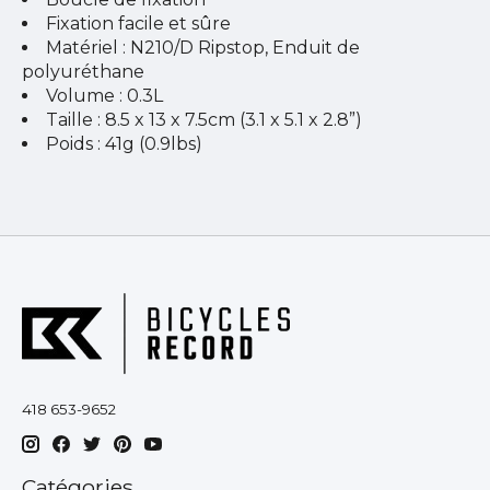
Fixation facile et sûre
Matériel : N210/D Ripstop, Enduit de
polyuréthane
Volume : 0.3L
Taille : 8.5 x 13 x 7.5cm (3.1 x 5.1 x 2.8”)
Poids : 41g (0.9lbs)
418 653-9652
Catégories