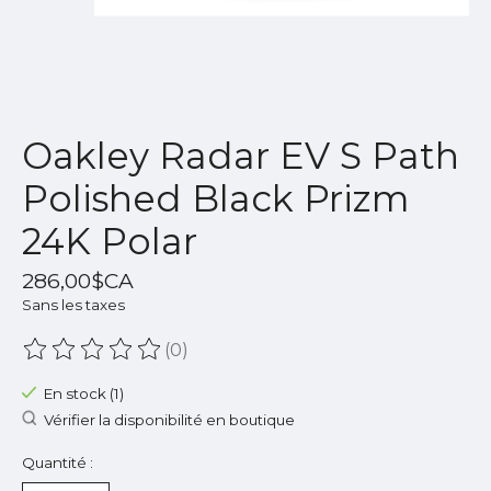
Oakley Radar EV S Path
Polished Black Prizm
24K Polar
286,00$CA
Sans les taxes
(0)
Ce produit est évalué à
0
sur 5
En stock (1)
Vérifier la disponibilité en boutique
Quantité :